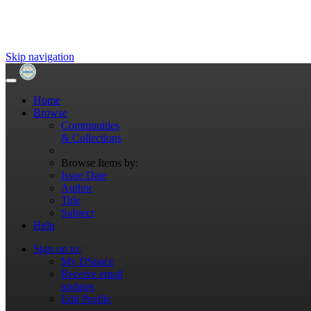
Skip navigation
Home
Browse
Communities
& Collections
Browse Items by:
Issue Date
Author
Title
Subject
Help
Sign on to:
My DSpace
Receive email
updates
Edit Profile