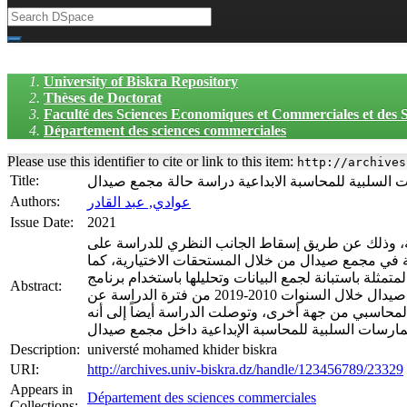
University of Biskra Repository
Thèses de Doctorat
Faculté des Sciences Economiques et Commerciales et des
Département des sciences commerciales
Please use this identifier to cite or link to this item:
http://archives
Title:
السلبية للمحاسبة الابداعية دراسة حالة مجمع صيدال
Authors:
عوادي, عبد القادر
Issue Date:
2021
ة، وذلك عن طريق إسقاط الجانب النظري للدراسة على
عمال نموذج كوثاري 2005 لقياس ممارسات المحاسبة الإبداعية في مجمع صيدال من خلال المستحقات الاختيارية، كما
ها باستخدام برنامج SPSSv25 وذلك لإظهار العلاقة بين آليات حوكمة الشركات والممارسات
Abstract:
السلبية للمحاسبة الإبداعية. وتوصلت الدراسة إلى أنه توجد مؤشرات ذات دلالة إحصائية على ممارسة المحاسبة الإبداعية السلبية في مجمع صيدال خلال السنوات 2010-2019 من فترة الدراسة عن
لمحاسبي من جهة أخرى، وتوصلت الدراسة أيضاً إلى أنه
Description:
universté mohamed khider biskra
URI:
http://archives.univ-biskra.dz/handle/123456789/23329
Appears in
Département des sciences commerciales
Collections: