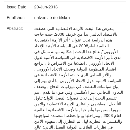
Issue Date:
20-Jun-2016
Publisher:
université de biskra
يتعرض هذا البحث للأزمة الاقتصادية التي عصفت
Abstract:
بالاقتصاد العالمي بدأ من خريف 2008, حيث جاءت
هذه الدراسة تحت عنوان " أثر الأزمة الاقتصادية
العالمية لعام2008 في السياسة الأمنية للإتحاد
الأوروبي", عالج هذا البحث إشكالية مهمة تتمثل في
مدى تأثير الأزمة الاقتصادية في السياسة الأمنية لدول
الاتحاد الأوروبي , انطلاقا من الافتراض بان تراجع
اقتصاد المنظومة الدولية وضعف الاتحاد الأوروبي ,
والأثر السلبي الذي خلفته الأزمة الاقتصادية في
السياسة الأمنية لدول الاتحاد الأوروبي ما أدى بهم إلى
إتباع سياسات التقشف في ميزانيات الدفاع , وضعف
التعاون الدفاعي عبر الأطلسي وفي ضوء ما تقدم , يتم
تقسيم البحث إلى ثلاث فصول: الفصل الأول؛ تناول
التأصيل المفاهيمي والنظري للأزمة الاقتصادية والأمن
مرورا بمفهومها وأنواعها , والأزمة الاقتصادية العالمية
لعام 2008 , ومراحلها و, والخطط المعتمدة لمواجهتها
والتفسيرات النظرية لها , ثم التطرق إلى مفهوم الأمن
في نظريات العلاقات الدولية الفصل الثاني؛ عالج