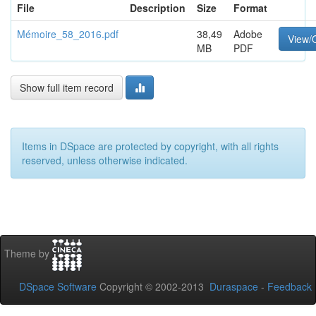
File
Description
Size
Format
Mémoire_58_2016.pdf
38,49
Adobe
View/
MB
PDF
Show full item record
Items in DSpace are protected by copyright, with all rights
reserved, unless otherwise indicated.
Theme by
DSpace Software
Copyright © 2002-2013
Duraspace
-
Feedback