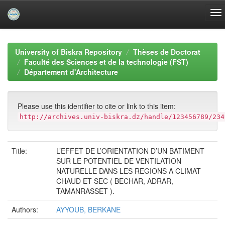
Skip
navigation
University of Biskra Repository
Thèses de Doctorat
Faculté des Sciences et de la technologie (FST)
Département d'Architecture
Please use this identifier to cite or link to this item:
http://archives.univ-biskra.dz/handle/123456789/234
Title:
L’EFFET DE L’ORIENTATION D’UN BATIMENT
SUR LE POTENTIEL DE VENTILATION
NATURELLE DANS LES REGIONS A CLIMAT
CHAUD ET SEC ( BECHAR, ADRAR,
TAMANRASSET ).
Authors:
AYYOUB, BERKANE