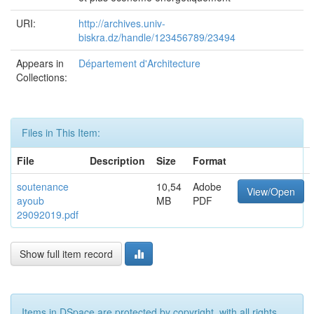
URI:
http://archives.univ-
biskra.dz/handle/123456789/23494
Appears in
Département d'Architecture
Collections:
Files in This Item:
File
Description
Size
Format
soutenance
10,54
Adobe
View/Open
ayoub
MB
PDF
29092019.pdf
Show full item record
Items in DSpace are protected by copyright, with all rights