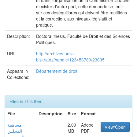
et dans l'organisation de la Commission la tâche
d'exister d'autre part, cette demande se tenir
sur ces déséquilibres qui doivent être rectifiées
et la correction, aux niveaux législatif et
pratique.
Description:
Doctoral thesis, Faculté de Droit et des Sciences
Politiques.
URI:
http://archives.univ-
biskra.dz/handle/123456789/23635
Appears in
Département de droit
Collections:
Files in This Item:
File
Description
Size
Format
مساهمة
2,09
Adobe
View/Open
المجلس
MB
PDF