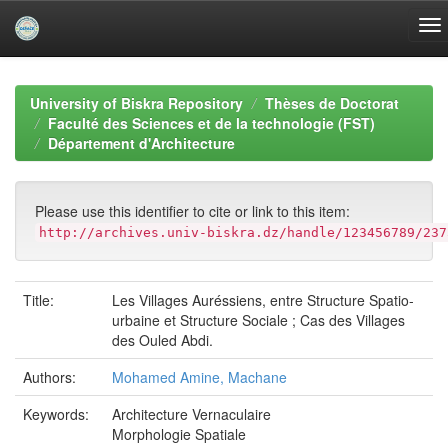
Skip
navigation
University of Biskra Repository
Thèses de Doctorat
Faculté des Sciences et de la technologie (FST)
Département d'Architecture
Please use this identifier to cite or link to this item:
http://archives.univ-biskra.dz/handle/123456789/237
Title:
Les Villages Auréssiens, entre Structure Spatio-
urbaine et Structure Sociale ; Cas des Villages
des Ouled Abdi.
Authors:
Mohamed Amine, Machane
Keywords:
Architecture Vernaculaire
Morphologie Spatiale