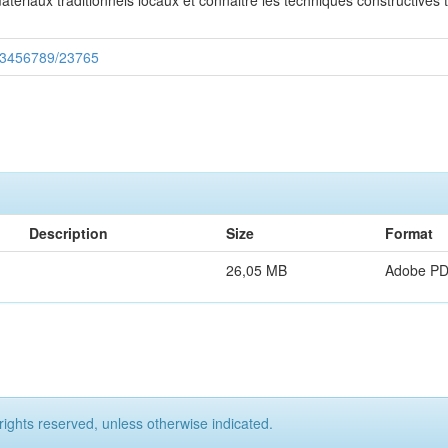
tériaux traditionnels locaux et connaitre les techniques constructives 
/123456789/23765
Description
Size
Format
26,05 MB
Adobe P
rights reserved, unless otherwise indicated.