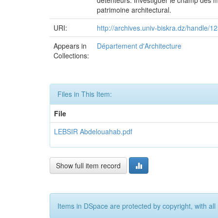
détenteurs. Investiguer le champ des ma
patrimoine architectural.
URI:
http://archives.univ-biskra.dz/handle
Appears in
Département d'Architecture
Collections:
Files in This Item:
File
LEBSIR Abdelouahab.pdf
Show full item record
Items in DSpace are protected by copyright, with all 