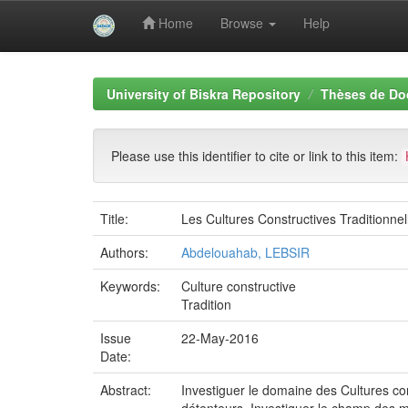
Home
Browse
Help
Skip
navigation
University of Biskra Repository
Thèses de Do
Please use this identifier to cite or link to this item:
Title:
Les Cultures Constructives Traditionne
Authors:
Abdelouahab, LEBSIR
Keywords:
Culture constructive
Tradition
Issue
22-May-2016
Date:
Abstract:
Investiguer le domaine des Cultures cons