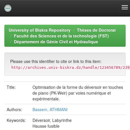
Skip
navigation
University of Biskra Repository
Thèses de Doctorat
Faculté des Sciences et de la technologie (FST)
Département de Génie Civil et Hydraulique
Please use this identifier to cite or link to this item:
http://archives.univ-biskra.dz/handle/123456789/239
Title:
Optimisation de la forme du déversoir en touches
de piano (PK-Weir) par voies numérique et
expérimentale.
Authors:
Bassem, ATHMANI
Keywords:
Déversoir, Labyrinthe
Hausse fusible