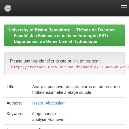
Skip
navigation
University of Biskra Repository
Thèses de Doctorat
Faculté des Sciences et de la technologie (FST)
Département de Génie Civil et Hydraulique
Please use this identifier to cite or link to this item:
http://archives.univ-biskra.dz/handle/123456789/239
Title:
Analyse pushover des structures en béton armé
tridimensionnelle à étage souple.
Authors:
Issam, Abdesslam
Keywords:
étage souple
analyse Pushover