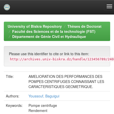
Skip
navigation
University of Biskra Repository
Thèses de Doctorat
Faculté des Sciences et de la technologie (FST)
Département de Génie Civil et Hydraulique
Please use this identifier to cite or link to this item:
http://archives.univ-biskra.dz/handle/123456789/240
Title:
AMELIORATION DES PERFORMANCES DES
POMPES CENTRIFUGES CONNAISSANT LES
CARACTERISTIQUES GEOMETRIQUE.
Authors:
Youssouf, Baguigui
Keywords:
Pompe centrifuge
Rendement