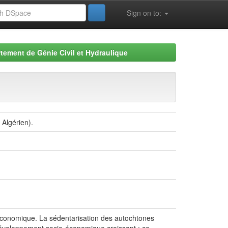
Sign on to:
tement de Génie Civil et Hydraulique
 Algérien).
t économique. La sédentarisation des autochtones