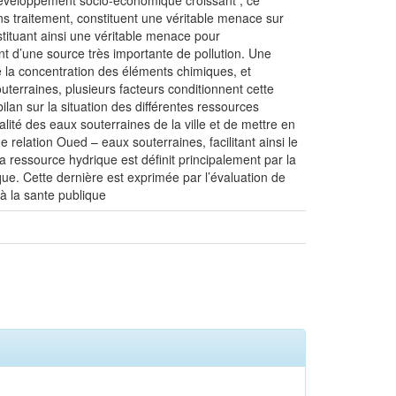
 développement socio-économique croissant ; ce
ns traitement, constituent une véritable menace sur
stituant ainsi une véritable menace pour
nt d’une source très importante de pollution. Une
tue la concentration des éléments chimiques, et
outerraines, plusieurs facteurs conditionnent cette
ilan sur la situation des différentes ressources
alité des eaux souterraines de la ville et de mettre en
 relation Oued – eaux souterraines, facilitant ainsi le
 ressource hydrique est définit principalement par la
que. Cette dernière est exprimée par l’évaluation de
 à la sante publique