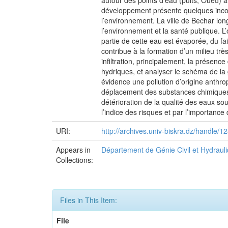
autour des points d’eau (puits, Oued) 
développement présente quelques inconvé
l’environnement. La ville de Bechar lon
l’environnement et la santé publique. 
partie de cette eau est évaporée, du fai
contribue à la formation d’un milieu trè
infiltration, principalement, la présenc
hydriques, et analyser le schéma de la g
évidence une pollution d’origine anthro
déplacement des substances chimiques et
détérioration de la qualité des eaux so
l’indice des risques et par l’importance
URI:
http://archives.univ-biskra.dz/handle
Appears in
Département de Génie Civil et Hydraul
Collections:
Files in This Item:
File