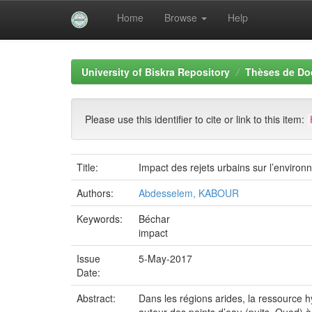
Home
Browse
Help
Skip
navigation
University of Biskra Repository
Thèses de Do
Please use this identifier to cite or link to this item:
Title:
Impact des rejets urbains sur l’enviro
Authors:
Abdesselem, KABOUR
Keywords:
Béchar
impact
Issue
5-May-2017
Date:
Abstract:
Dans les régions arides, la ressource 