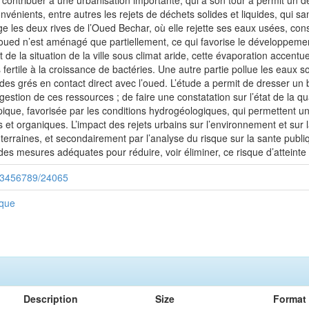
à contribuer à une urbanisation importante, qui a son tour a permit un
nients, entre autres les rejets de déchets solides et liquides, qui sa
ge les deux rives de l’Oued Bechar, où elle rejette ses eaux usées, con
L’oued n’est aménagé que partiellement, ce qui favorise le développeme
t de la situation de la ville sous climat aride, cette évaporation accen
s fertile à la croissance de bactéries. Une autre partie pollue les eaux s
e des grés en contact direct avec l’oued. L’étude a permit de dresser un b
estion de ces ressources ; de faire une constatation sur l’état de la qu
pique, favorisée par les conditions hydrogéologiques, qui permettent une
 organiques. L’impact des rejets urbains sur l’environnement et sur la
uterraines, et secondairement par l’analyse du risque sur la sante publi
 des mesures adéquates pour réduire, voir éliminer, ce risque d’atteinte
/123456789/24065
ique
Description
Size
Format