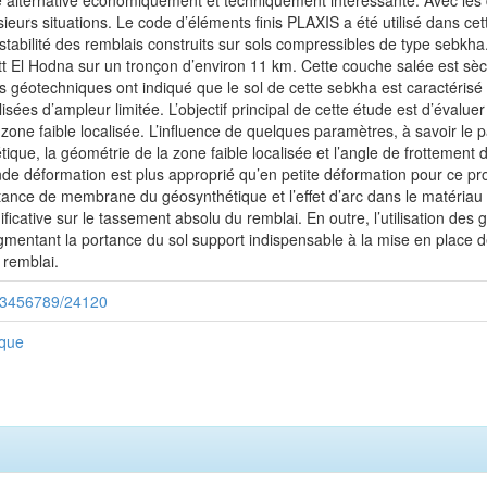
 alternative économiquement et techniquement intéressante. Avec les d
sieurs situations. Le code d’éléments finis PLAXIS a été utilisé dans ce
stabilité des remblais construits sur sols compressibles de type sebkh
ott El Hodna sur un tronçon d’environ 11 km. Cette couche salée est sè
ons géotechniques ont indiqué que le sol de cette sebkha est caractérisé
lisées d’ampleur limitée. L’objectif principal de cette étude est d’évalu
ne faible localisée. L’influence de quelques paramètres, à savoir le p
hétique, la géométrie de la zone faible localisée et l’angle de frotteme
nde déformation est plus approprié qu’en petite déformation pour ce pro
istance de membrane du géosynthétique et l’effet d’arc dans le matériau
ficative sur le tassement absolu du remblai. En outre, l’utilisation des
ugmentant la portance du sol support indispensable à la mise en place 
 remblai.
/123456789/24120
ique