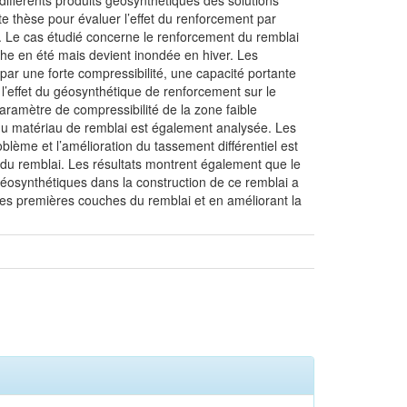
ifférents produits géosynthétiques des solutions
tte thèse pour évaluer l’effet du renforcement par
a. Le cas étudié concerne le renforcement du remblai
che en été mais devient inondée en hiver. Les
 par une forte compressibilité, une capacité portante
er l’effet du géosynthétique de renforcement sur le
aramètre de compressibilité de la zone faible
nt du matériau de remblai est également analysée. Les
blème et l’amélioration du tassement différentiel est
 du remblai. Les résultats montrent également que le
 géosynthétiques dans la construction de ce remblai a
des premières couches du remblai et en améliorant la