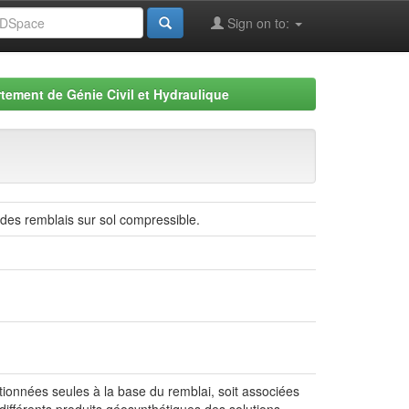
Sign on to:
tement de Génie Civil et Hydraulique
 des remblais sur sol compressible.
ionnées seules à la base du remblai, soit associées