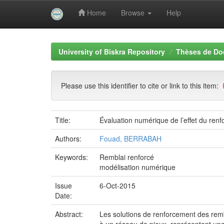
Home
Browse
Help
Skip
navigation
University of Biskra Repository
Thèses de Do
Please use this identifier to cite or link to this item:
Title:
Évaluation numérique de l’effet du renf
Authors:
Fouad, BERRABAH
Keywords:
Remblai renforcé
modélisation numérique
Issue
6-Oct-2015
Date:
Abstract:
Les solutions de renforcement des remb