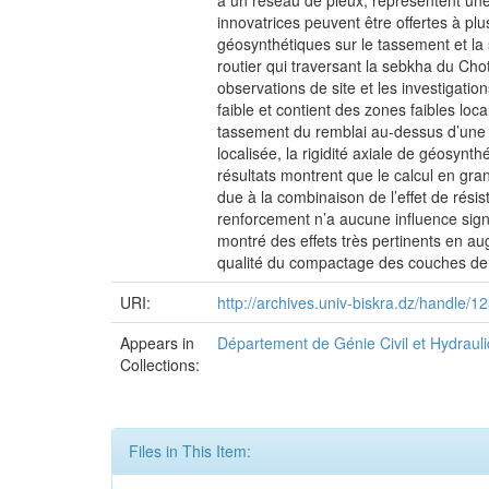
à un réseau de pieux, représentent une
innovatrices peuvent être offertes à plu
géosynthétiques sur le tassement et la 
routier qui traversant la sebkha du Ch
observations de site et les investigati
faible et contient des zones faibles loca
tassement du remblai au-dessus d’une zo
localisée, la rigidité axiale de géosynt
résultats montrent que le calcul en gra
due à la combinaison de l’effet de rés
renforcement n’a aucune influence signi
montré des effets très pertinents en a
qualité du compactage des couches de
URI:
http://archives.univ-biskra.dz/handle
Appears in
Département de Génie Civil et Hydraul
Collections:
Files in This Item: