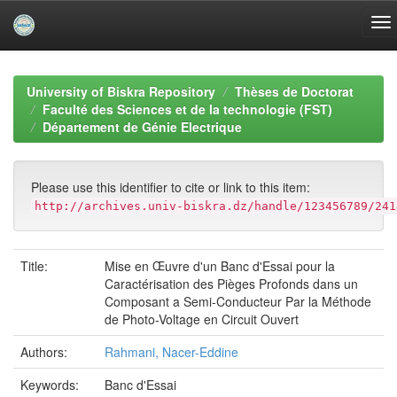
Skip
navigation
University of Biskra Repository
Thèses de Doctorat
Faculté des Sciences et de la technologie (FST)
Département de Génie Electrique
Please use this identifier to cite or link to this item:
http://archives.univ-biskra.dz/handle/123456789/241
Title:
Mise en Œuvre d'un Banc d'Essai pour la
Caractérisation des Pièges Profonds dans un
Composant a Semi-Conducteur Par la Méthode
de Photo-Voltage en Circuit Ouvert
Authors:
Rahmani, Nacer-Eddine
Keywords:
Banc d'Essai