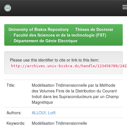
Skip
navigation
University of Biskra Repository
Thèses de Doctorat
Faculté des Sciences et de la technologie (FST)
Département de Génie Electrique
Please use this identifier to cite or link to this item:
http://archives.univ-biskra.dz/handle/123456789/242
Title:
Modélisation Tridimensionnelle par la Méthode
des Volumes Finis de la Distribution du Courant
Induit dans les Supraconducteurs par un Champ
Magnétique
Authors:
ALLOUI, Lotfi
Keywords:
Modélisation Tridimensionnelle