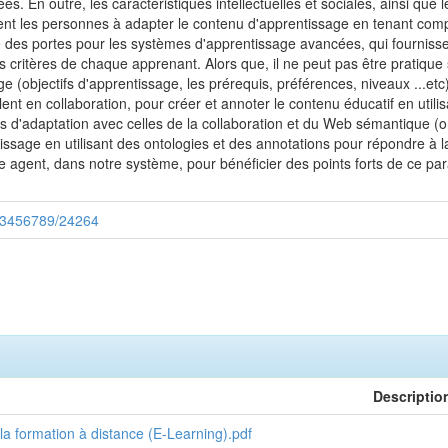
 En outre, les caractéristiques intellectuelles et sociales, ainsi que 
sent les personnes à adapter le contenu d'apprentissage en tenant compt
re des portes pour les systèmes d'apprentissage avancées, qui fourni
 critères de chaque apprenant. Alors que, il ne peut pas être pratique 
ge (objectifs d'apprentissage, les prérequis, préférences, niveaux ...
illent en collaboration, pour créer et annoter le contenu éducatif en util
s d'adaptation avec celles de la collaboration et du Web sémantique (on
ssage en utilisant des ontologies et des annotations pour répondre à la
 agent, dans notre système, pour bénéficier des points forts de ce parad
/123456789/24264
Descriptio
a formation à distance (E-Learning).pdf