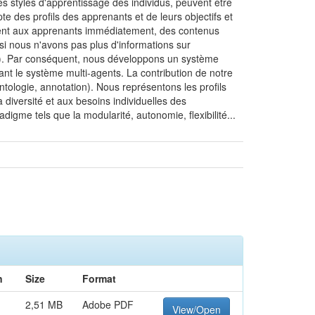
les styles d'apprentissage des individus, peuvent être
e des profils des apprenants et de leurs objectifs et
ssent aux apprenants immédiatement, des contenus
si nous n'avons pas plus d'informations sur
etc). Par conséquent, nous développons un système
isant le système multi-agents. La contribution de notre
tologie, annotation). Nous représentons les profils
 diversité et aux besoins individuelles des
igme tels que la modularité, autonomie, flexibilité...
n
Size
Format
2,51 MB
Adobe PDF
View/Open