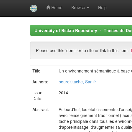
Home
Browse
Help
Skip
navigation
University of Biskra Repository
Thèses de Do
Please use this identifier to cite or link to this item:
Title:
Un environnement sémantique à base d'
Authors:
bourekkache, Samir
Issue
2014
Date:
Abstract:
Aujourd’hui, les établissements d’ensei
avec l'enseignement traditionnel (face 
tâche principale dans tous les enviro
d'apprentissage, d'augmenter sa qualité 