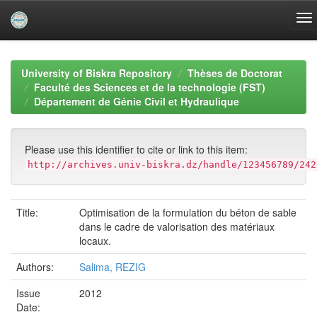
Skip
navigation
University of Biskra Repository
Thèses de Doctorat
Faculté des Sciences et de la technologie (FST)
Département de Génie Civil et Hydraulique
Please use this identifier to cite or link to this item:
http://archives.univ-biskra.dz/handle/123456789/242
Title:
Optimisation de la formulation du béton de sable
dans le cadre de valorisation des matériaux
locaux.
Authors:
Salima, REZIG
Issue
2012
Date: