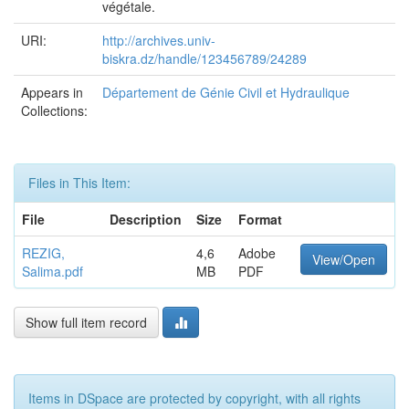
végétale.
URI:
http://archives.univ-
biskra.dz/handle/123456789/24289
Appears in
Département de Génie Civil et Hydraulique
Collections:
Files in This Item:
File
Description
Size
Format
REZIG,
4,6
Adobe
View/Open
Salima.pdf
MB
PDF
Show full item record
Items in DSpace are protected by copyright, with all rights