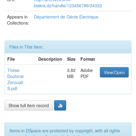
biskra.dz/handle/123456789/24322
Appears in
Département de Génie Electrique
Collections:
Files in This Item:
File
Description
Size
Format
Thèse
3,82
Adobe
View/Open
Doctorat
MB
PDF
Zerouali
S.pdf
Show full item record
Items in DSpace are protected by copyright, with all rights