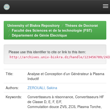
Skip
navigation
University of Biskra Repository
Thèses de Doctorat
Faculté des Sciences et de la technologie (FST)
Département de Génie Electrique
Please use this identifier to cite or link to this item:
http://archives.univ-biskra.dz/handle/123456789/243
Title:
Analyse et Conception d’un Générateur à Plasma
Inductif
Authors:
ZEROUALI, Sakina
Keywords:
Convertisseurs à résonnance, Convertisseurs HF
de Classe D, E, F, E/F,
Commutation douce ZVS, ZCS, Plasma Torche,