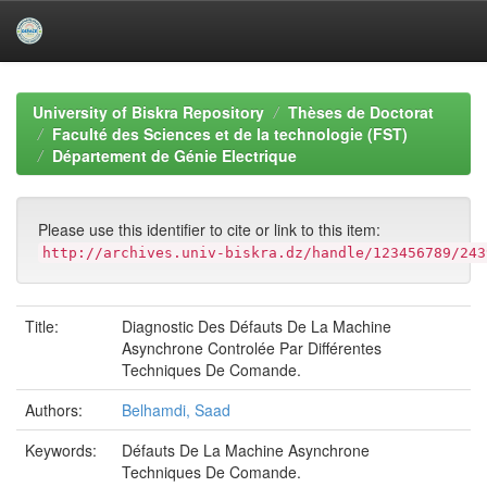
Skip
navigation
University of Biskra Repository
Thèses de Doctorat
Faculté des Sciences et de la technologie (FST)
Département de Génie Electrique
Please use this identifier to cite or link to this item:
http://archives.univ-biskra.dz/handle/123456789/243
Title:
Diagnostic Des Défauts De La Machine
Asynchrone Controlée Par Différentes
Techniques De Comande.
Authors:
Belhamdi, Saad
Keywords:
Défauts De La Machine Asynchrone
Techniques De Comande.