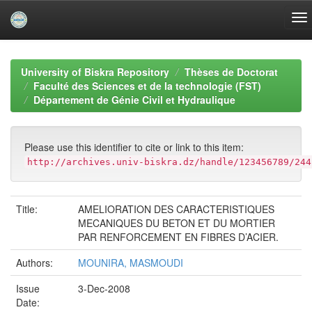
Skip
navigation
University of Biskra Repository
Thèses de Doctorat
Faculté des Sciences et de la technologie (FST)
Département de Génie Civil et Hydraulique
Please use this identifier to cite or link to this item:
http://archives.univ-biskra.dz/handle/123456789/244
Title:
AMELIORATION DES CARACTERISTIQUES
MECANIQUES DU BETON ET DU MORTIER
PAR RENFORCEMENT EN FIBRES D’ACIER.
Authors:
MOUNIRA, MASMOUDI
Issue
3-Dec-2008
Date: