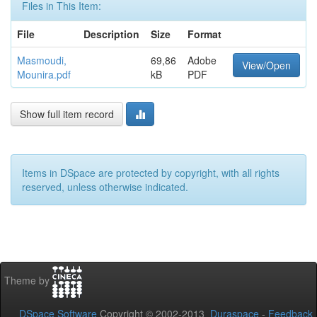
Files in This Item:
File
Description
Size
Format
Masmoudi,
69,86
Adobe
View/Open
Mounira.pdf
kB
PDF
Show full item record
Items in DSpace are protected by copyright, with all rights
reserved, unless otherwise indicated.
Theme by
DSpace Software
Copyright © 2002-2013
Duraspace
-
Feedback