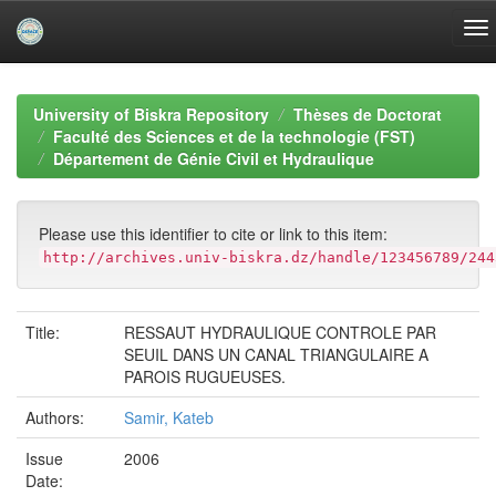
Skip
navigation
University of Biskra Repository
Thèses de Doctorat
Faculté des Sciences et de la technologie (FST)
Département de Génie Civil et Hydraulique
Please use this identifier to cite or link to this item:
http://archives.univ-biskra.dz/handle/123456789/244
Title:
RESSAUT HYDRAULIQUE CONTROLE PAR
SEUIL DANS UN CANAL TRIANGULAIRE A
PAROIS RUGUEUSES.
Authors:
Samir, Kateb
Issue
2006
Date: