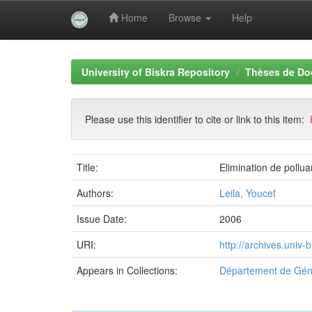
Home
Browse
Help
Skip
navigation
University of Biskra Repository
Thèses de Do
Please use this identifier to cite or link to this item:
Title:
Elimination de pollu
Authors:
Leila, Youcef
Issue Date:
2006
URI:
http://archives.univ
Appears in Collections:
Département de Génie