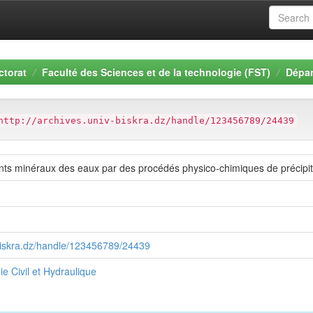
ctorat
Faculté des Sciences et de la technologie (FST)
Dépar
http://archives.univ-biskra.dz/handle/123456789/24439
ants minéraux des eaux par des procédés physico-chimiques de précipita
-biskra.dz/handle/123456789/24439
 Civil et Hydraulique