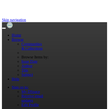
Skip navigation
Home
Browse
Communities
& Collections
Browse Items by:
Issue Date
Author
Title
Subject
Help
Sign on to:
My DSpace
Receive email
updates
Edit Profile