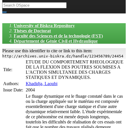
University of Biskra Repository
Thèses de Doctorat
Faculté des Sciences et de la technologie (FST)
Département de Génie Civil et Hydraulique
Please use this identifier to cite or link to this item:
http://archives.univ-biskra.dz/handle/123456789/24454
ETUDE DU COMPORTEMENT RHEOLOGIQUE
DE LA FLEXION DES POUTRES SOUMISES A
Title:
L'ACTION SIMULTANEE DES CHARGES
STATIQUES ET DYNAMIQUES.
Authors:
Khadidja, Laoubi
Issue Date:
2004
Le fluage dynamique est le fluage constaté dans le cas
ou la charge appliquée sur le matériau est composée
essentiellement d'une charge statique et d'une autre
dynamique relativement faible. L'étude expérimentale
de ce phénomène est menée depuis longtemps,
toutefois les difficultés de réalisation de ces essais ont
fait que le nombre des travaux réalisés demeure