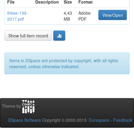
File
Description
Size
Format
thèse-139-
4,43
Adobe
View/Open
2017.pdf
MB
PDF
Show full item record
Items in DSpace are protected by copyright, with all rights
reserved, unless otherwise indicated.
Theme by
DSpace Software
Copyright © 2002-2013
Duraspace
-
Feedback