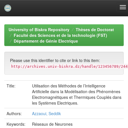
Skip
navigation
University of Biskra Repository
Thèses de Doctorat
Faculté des Sciences et de la technologie (FST)
Département de Génie Electrique
Please use this identifier to cite or link to this item:
http://archives.univ-biskra.dz/handle/123456789/244
Title:
Utilisation des Méthodes de l’Intelligence
Artificielle dans la Modélisation des Phénomènes
Electromagnétiques et Thermiques Couplés dans
les Systèmes Electriques.
Authors:
Azzaoui, Seddik
Keywords:
Réseaux de Neurones