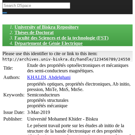
University of Biskra Repository
Thèses de Doctorat
Faculté des Sciences et de la technologie (FST)
Département de Génie Electrique
Please use this identifier to cite or link to this item:
http://archives.univ-biskra.dz/handle/123456789/24550
Etude des propriétés optoélectroniques et mécaniques
Title:
des semi-conducteurs magnétiques.
Authors:
KHALDI, Abdelghani
propriétés optiques, propriétés électroniques, Ab initio,
pression, MnTe, MnS, MnSe.
Keywords:
Semiconducteurs
propriétés structurales
propriétés mécanique
Issue Date:
3-Mar-2019
Publisher:
Université Mohamed Khider - Biskra
Le présent travail porte sur les études ab initio de la
structure de la bande électronique et des propriétés