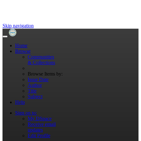
Skip navigation
Home
Browse
Communities
& Collections
Browse Items by:
Issue Date
Author
Title
Subject
Help
Sign on to:
My DSpace
Receive email
updates
Edit Profile