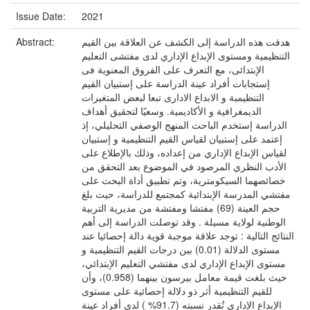
Issue Date:
2021
هدفت هذه الدراسة إلى الكشف عن العلاقة بين القيم
Abstract:
التنظيمية ومستوى الإبداع الإداري لدى مفتشى التعليم
الإبتدائى، مع التعرف على الفروق المعنوية فى
إستجابات أفراد عينة الدراسة على إستبيان القيم
التنظيمية و الابداع الادارى تبعا لبعض المتغيرات
الديمغرافية و الأكاديمية. وسعيًا لتحقيق أهداف
الدراسة إستخدم الباحث المنهج الوصفي التحليلي، إذ
إعتمد على إستبيان لقياس القيم التنظيمية و إستبيان
لقياس الإبداع الإداري من إعداده، وذلك بالإطلاع على
الأدب النظري المرصود في الموضوع بعد التحقق من
خصائصهما السيكومترية، وتم تطبيق أداة البحث على
مفتشي المدرسة الإبتدائية كمجتمع للدراسة، حيث بلغ
حجم العينة (69) مفتشا ومفتشة من مديرية التربية
الوطنية لولاية مسيلة . وقد توصلت الدراسة إلى أهم
النتائج التالية : توجد علاقة موجبة قوية دالة إحصائيا عند
مستوى الدلالة (0.01) بين درجات القيم التنظيمية و
مستوى الإبداع الإداري لدى مفتشي التعليم الإبتدائي،
حيث بلغت قيمة معامل بيرسون بينهما (0.958)، وأن
للقيم التنظيمية أثر ذو دلالة إحصائية على مستوى
الإبداع الإداري تُقدر نسبته (91.7% ) لدى أفراد عينة