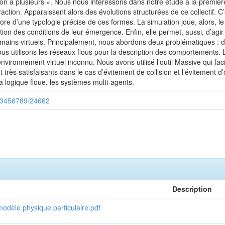
ion à plusieurs ». Nous nous intéressons dans notre étude à la première
raction. Apparaissent alors des évolutions structurées de ce collectif. C
re d’une typologie précise de ces formes. La simulation joue, alors, le
oration des conditions de leur émergence. Enfin, elle permet, aussi, d’ag
mains virtuels. Principalement, nous abordons deux problématiques : 
ous utilisons les réseaux flous pour la description des comportements. 
ironnement virtuel inconnu. Nous avons utilisé l’outil Massive qui fac
t très satisfaisants dans le cas d’évitement de collision et l’évitement 
 logique floue, les systèmes multi-agents.
/123456789/24662
Description
modèle physique particulaire.pdf