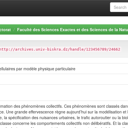
ctorat
Faculté des Sciences Exactes et des Sciences de la Natu
http://archives.univ-biskra.dz/handle/123456789/24662
llulaires par modèle physique particulaire
’animation des phénomènes collectifs. Ces phénomènes sont classés dans 
ce. Une grande effervescence règne aujourd’hui sur la modélisation e
ure, la spécification des nuisances urbaines, le trafic autoroutier ou la 
 classe concerne les comportements collectifs non délibératifs. Et la c