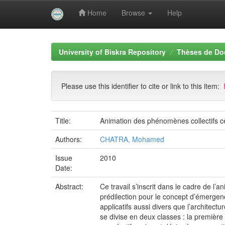
Home
Browse
Help
Skip
navigation
University of Biskra Repository
Thèses de Do
Please use this identifier to cite or link to this item:
Title:
Animation des phénomènes collectifs ce
Authors:
CHATRA, Mohamed
Issue
2010
Date:
Abstract:
Ce travail s’inscrit dans le cadre de l
prédilection pour le concept d’émergen
applicatifs aussi divers que l’architect
se divise en deux classes : la première