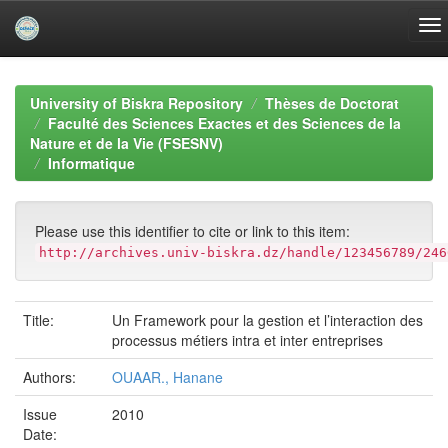
Skip
navigation
University of Biskra Repository
Thèses de Doctorat
Faculté des Sciences Exactes et des Sciences de la
Nature et de la Vie (FSESNV)
Informatique
Please use this identifier to cite or link to this item:
http://archives.univ-biskra.dz/handle/123456789/246
Title:
Un Framework pour la gestion et l’interaction des
processus métiers intra et inter entreprises
Authors:
OUAAR., Hanane
Issue
2010
Date: