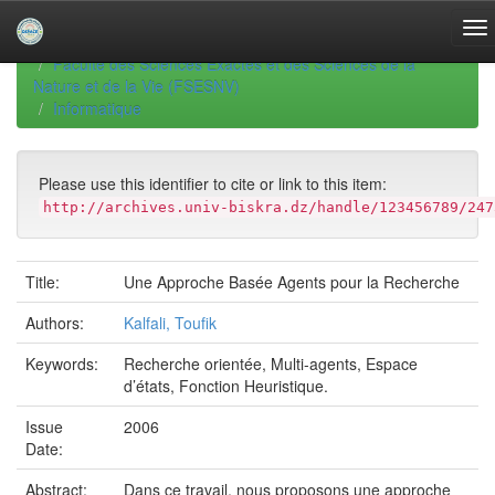
Skip
navigation
University of Biskra Repository
Thèses de Doctorat
Faculté des Sciences Exactes et des Sciences de la
Nature et de la Vie (FSESNV)
Informatique
Please use this identifier to cite or link to this item:
http://archives.univ-biskra.dz/handle/123456789/247
Title:
Une Approche Basée Agents pour la Recherche
Authors:
Kalfali, Toufik
Keywords:
Recherche orientée, Multi-agents, Espace
d’états, Fonction Heuristique.
Issue
2006
Date:
Abstract:
Dans ce travail, nous proposons une approche