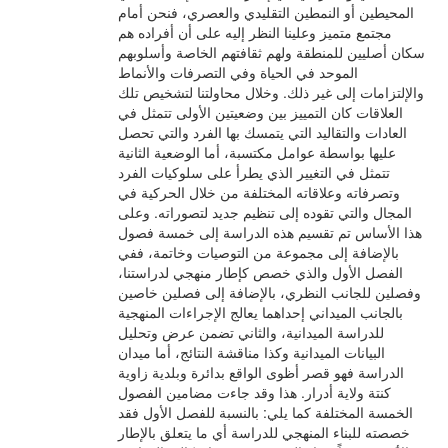
المحيطين أو النمطين التقليدي والعصري، فنحن أمام
مجتمع متميز وعلينا النظر إليه على أن أفراده هم
سكان أصليين للمنطقة ولهم ثقافتهم الخاصة وأسلوبهم
الموحد في الحياة وفي التصرفات والأنماط
والإلتزامات إلى غير ذلك. وخلال محاولتنا لتشخيص تلك
العلاقات كان التمييز بين وضعيتين الأولى تتمثل في
العادات والتقاليد التي يتمسك بها الفرد والتي تحصل
عليها بواسطة عوامل مكتسبة، أما الوضعية الثانية
تتمثل في التغيير الذي يطرأ على سلوكيات الفرد
وتصرفاته وعلاقاته المختلفة من خلال الحركية في
المجال والتي تقوده إلى تنظيم جديد لتصوراته. وعلى
هذا الأساس تم تقسيم هذه الدراسة إلى خمسة فصول
بالإضافة إلى مجموعة من التوصيات وخاتمة، ففي
الفصل الأول والذي خصص كإطار منهجي لدراستنا،
وفصلين للجانب النظري، بالإضافة إلى فصلين خاصين
بالجانب الميداني إحداهما يعالج الإجراءات المنهجية
للدراسة الميدانية، والثاني تضمن عرض وتحليل
البيانات الميدانية وكذا مناقشة النتائج، أما ميدان
الدراسة فهو قصر أظوى الواقع بدائرة وبلدية زاوية
كنتة ولاية أدرار. هذا وقد جاءت مضامين الفصول
الخمسة المختلفة كما يلي: بالنسبة للفصل الأول فقد
خصصته للبناء المنهجي للدراسة أي ما يتعلق بالإطار