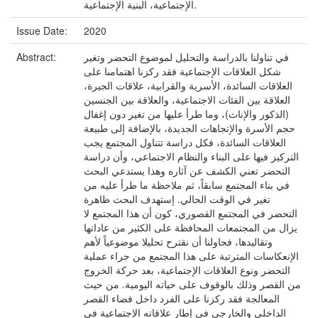
الإجتماعية، البنية الإجتماعية.
Issue Date:
2020
في تناولنا بالدراسة والتحليل لموضوع التحضر وتغير
Abstract:
شكل العلاقات الإجتماعية فقد ركزنا اهتمامنا على
العلاقات السائدة، الأسرية والقرابية، علاقات الجيرة،
العلاقة بين الفئات الاجتماعية، والعلاقة بين الجنسين
(الذكور والإناث)، وما طرأ عليها من تغير دون إغفال
حجم الأسرة والإتجاهات الجديدة، بالإضافة إلى طبيعة
العلاقات السائدة، فكل دراسة تتناول المجتمع يجب
التركيز فيها على البناء والنظام الاجتماعي، وأن دراسة
التحضر تعني الكشف عن آثاره وهذا يستدعي البحث
في بناء المجتمع سابقاً، ثم ملاحظة ما طرأ عليه من
تغير في الوقت الحالي. إستهدف البحث ظاهرة
التحضر في المجتمع القصوري، كون أن هذا المجتمع لا
يزال من المجتمعات المحافظة على الكثير من عاداتها
وتقاليدها، فحاولنا أن نقترح تحليلا موضوعياً لأهم
الإنعكاسات المترتبة على هذا المجتمع من جراء عملية
التحضر ونوع العلاقات الإجتماعية، بعد حركة الخروج
من القصر وذلك بالوقوف على حياته اليومية. من حيث
المعالجة فقد ركزنا على الفرد داخل فضاء القصر
الداخلي والخارجي في إطار علاقاته الإجتماعية في