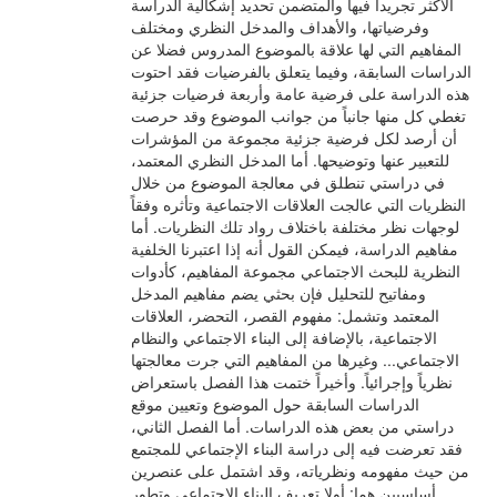
الأكثر تجريداً فيها والمتضمن تحديد إشكالية الدراسة
وفرضياتها، والأهداف والمدخل النظري ومختلف
المفاهيم التي لها علاقة بالموضوع المدروس فضلا عن
الدراسات السابقة، وفيما يتعلق بالفرضيات فقد احتوت
هذه الدراسة على فرضية عامة وأربعة فرضيات جزئية
تغطي كل منها جانباً من جوانب الموضوع وقد حرصت
أن أرصد لكل فرضية جزئية مجموعة من المؤشرات
للتعبير عنها وتوضيحها. أما المدخل النظري المعتمد،
في دراستي تنطلق في معالجة الموضوع من خلال
النظريات التي عالجت العلاقات الاجتماعية وتأثره وفقاً
لوجهات نظر مختلفة باختلاف رواد تلك النظريات. أما
مفاهيم الدراسة، فيمكن القول أنه إذا اعتبرنا الخلفية
النظرية للبحث الاجتماعي مجموعة المفاهيم، كأدوات
ومفاتيح للتحليل فإن بحثي يضم مفاهيم المدخل
المعتمد وتشمل: مفهوم القصر، التحضر، العلاقات
الاجتماعية، بالإضافة إلى البناء الاجتماعي والنظام
الاجتماعي... وغيرها من المفاهيم التي جرت معالجتها
نظرياً وإجرائياً. وأخيراً ختمت هذا الفصل باستعراض
الدراسات السابقة حول الموضوع وتعيين موقع
دراستي من بعض هذه الدراسات. أما الفصل الثاني،
فقد تعرضت فيه إلى دراسة البناء الإجتماعي للمجتمع
من حيث مفهومه ونظرياته، وقد اشتمل على عنصرين
أساسيين هما: أولا تعريف البناء الاجتماعي وتطور