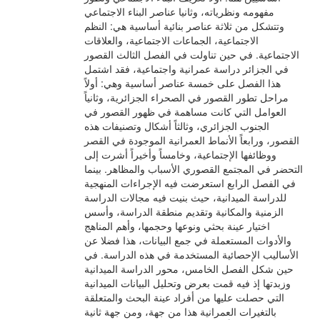
مفهومه ونظرياته، وثانيا عناصر البناء الاجتماعي
وتتشكل من ثلاثة عناصر بنائية أساسية هي: النظم
الاجتماعية، الجماعات الاجتماعية، والعلاقات
الاجتماعية. في حين تناولت في الفصل الثالث القصور
في الجزائر دراسة عمرانية واجتماعية، فقد اشتمل
هذا الفصل على خمسة عناصر أساسية وهي: أولاً
مراحل تطور القصور في الصحراء الجزائرية، وثانياً
العوامل التي كانت مساهمة في ظهور القصور في
الجنوب الجزائري، وثالثاً أشكال وتصنيفات هذه
القصور، ورابعاً الأنماط العمرانية الموجودة في القصر
ووظائفها الإجتماعية، وخامساً وأخيراً أشرت إلى
التحضر في المجتمع القصوري الأسباب والمظاهر. بينما
في الفصل الرابع استعرضت فيه الإجراءات المنهجية
للدراسة الميدانية، حيث بنيت فيه مجالات الدراسة
الزمنية والمكانية وتقديم منطقة الدراسة، وأسس
اختيار عينة بحثي ونوعها وحجمها، وأهم المناهج
والأدوات المستعملة في جمع البيانات، هذا فضلا عن
الأساليب الإحصائية المستخدمة في هذه الدراسة. في
حين شكل الفصل الخامس، محور الدراسة الميدانية
وزبدتها إذ فيه قمت بعرض وتحليل البيانات الميدانية
التي حصلت عليها من أفراد عينة البحث والمتعلقة
بالتغيرات العمرانية هذا من جهة، ومن جهة ثانية