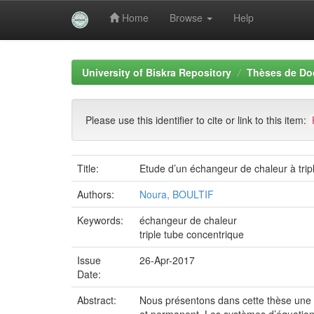
Home
Browse
Help
Skip
navigation
University of Biskra Repository
Thèses de Do
Please use this identifier to cite or link to this item:
Title:
Etude d’un échangeur de chaleur à trip
Authors:
Noura, BOULTIF
Keywords:
échangeur de chaleur
triple tube concentrique
Issue
26-Apr-2017
Date:
Abstract:
Nous présentons dans cette thèse une é