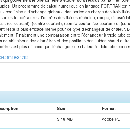
 qui gouvernent le phénomène à étudier sont résolus par la méthode de
fluides. Un programme de calcul numérique en langage FORTRAN est réa
eux coefficients d’échange globaux, des pertes de charge des trois flui
ons sur les températures d’entrées des fluides (échelon, rampe, sinusoïda
ides : (co-courant), (contre-courant), (contre-courant/co-courant) et (c
rant reste la plus efficace même pour ce type d’échangeur de chaleur. 
alement. Finalement une comparaison entre l’échangeur à triple tube c
s combinaisons des diamètres et des positions des fluides chaud et fro
ètres est plus efficace que l’échangeur de chaleur à triple tube con
/123456789/24783
scription
Size
Format
3,18 MB
Adobe PDF