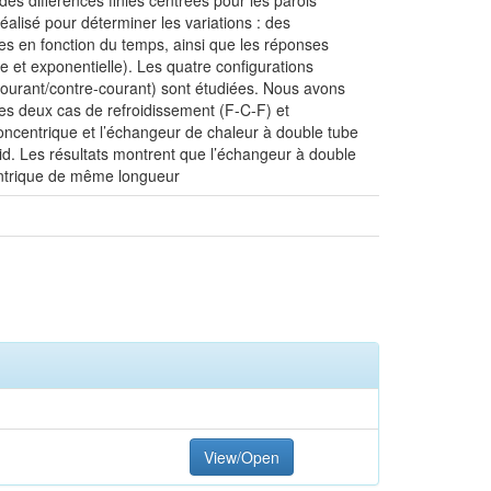
s différences finies centrées pour les parois
lisé pour déterminer les variations : des
des en fonction du temps, ainsi que les réponses
le et exponentielle). Les quatre configurations
o-courant/contre-courant) sont étudiées. Nous avons
Les deux cas de refroidissement (F-C-F) et
oncentrique et l’échangeur de chaleur à double tube
id. Les résultats montrent que l’échangeur à double
centrique de même longueur
View/Open