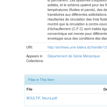
et permanent. Les systèmes d’équations
solides, et le schéma upwind pour les 
températures (fluides et parois), des d
transitoires aux différentes sollicitati
résultantes de circulation des trois flu
montré que la circulation à contre-cou
d’échauffement (C-F-C) sont traités ég
concentrique est menée pour différente
enveloppe sous des conditions des diam
URI:
http://archives.univ-biskra.dz/handle
Appears in
Département de Génie Mécanique
Collections:
Files in This Item:
File
De
BOULTIF, Noura.pdf