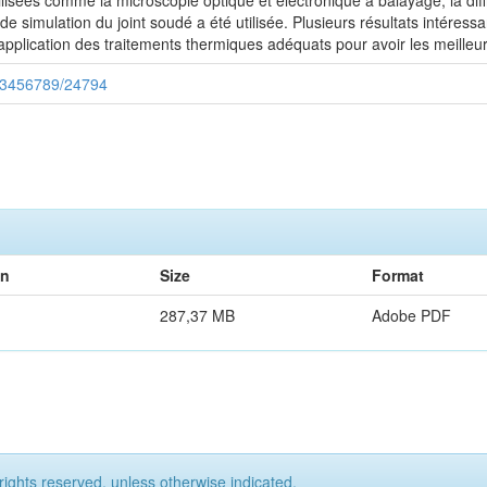
tilisées comme la microscopie optique et électronique à balayage, la dif
 de simulation du joint soudé a été utilisée. Plusieurs résultats intére
pplication des traitements thermiques adéquats pour avoir les meille
/123456789/24794
on
Size
Format
287,37 MB
Adobe PDF
rights reserved, unless otherwise indicated.