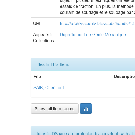
objectif, plusieurs techniques ont été u
essais de traction. En plus, la méthode
courant de soudage et le soudage par a
URI:
http://archives.univ-biskra.dz/handle
Appears in
Département de Génie Mécanique
Collections:
Files in This Item:
File
Descripti
SAIB, Cherif.pdf
Show full item record
Items in DSpace are protected by copyright, with all 