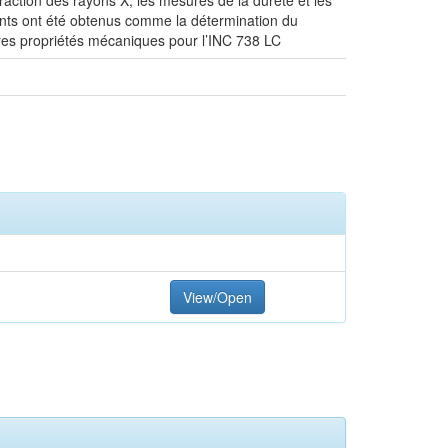
fraction des rayons X, les mesures de la dureté et les
ssants ont été obtenus comme la détermination du
ures propriétés mécaniques pour l’INC 738 LC
View/Open