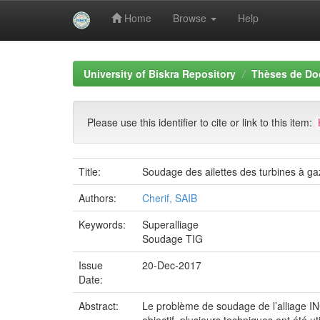
Home
Browse
Help
Skip
navigation
University of Biskra Repository
Thèses de Do
Please use this identifier to cite or link to this item:
Title:
Soudage des ailettes des turbines à ga
Authors:
Cherif, SAIB
Keywords:
Superalliage
Soudage TIG
Issue
20-Dec-2017
Date:
Abstract:
Le problème de soudage de l’alliage IN