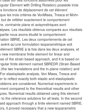
st basé sur des fonctions assumées pour les
lar Element with Drilling Rotation) possède trois
les fonctions de déplacement de cet élément
que les trois critères de VonMises, Tresca et Mohr-
le but de refléter exactement le comportement
ne, contrainte plane et axisymétriques sont
alyses. Les résultats obtenus comparés aux résultats
 partie nous avons étudié le comportement
ormation SBRIE. Les deux comportements de cet
t avéré qu’une formulation isoparamétrique soit
l'élément SBRIE à la fois dans les deux analyses, et
s a new membrane finite element for linear and
se of the strain based approach, and it is based on
ctangular finite element named SBREDR (Strain Based
(the two translations and the in-plane rotation) and
 For elastoplastic analysis, Von Mises, Tresca and
 to reflect exactly both elastic and elastoplastic
 problems are considered. Numerical experiments in
ement compared to the theoretical results and other
yzes. Numerical results obtained using this element
to the reference solutions for all tests. In the second
based approach through a finite element named SBRIE.
iors, it proved necessary that a new isoparametric