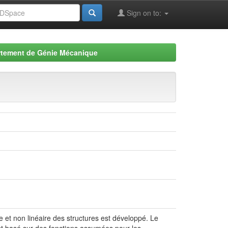
Sign on to:
tement de Génie Mécanique
e et non linéaire des structures est développé. Le