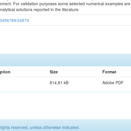
 element. For validation purposes some selected numerical examples are
lytical solutions reported in the literature.
/123456789/24879
iption
Size
Format
814,81 kB
Adobe PDF
rights reserved, unless otherwise indicated.