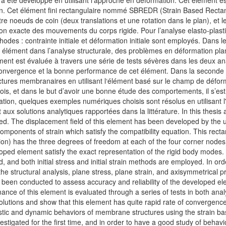
 été développé en utilisant l’approche en déformation. Cet élément e
n. Cet élément fini rectangulaire nommé SBREDR (Strain Based Rectangu
re noeuds de coin (deux translations et une rotation dans le plan), et 
ion exacte des mouvements du corps rigide. Pour l’analyse elasto-plasti
des : contrainte initiale et déformation initiale sont employés. Dans 
t élément dans l’analyse structurale, des problèmes en déformation pla
ent est évaluée à travers une série de tests sévères dans les deux an
e convergence et la bonne performance de cet élément. Dans la seconde
uctures membranaires en utilisant l‘élément basé sur le champ de déf
ois, et dans le but d’avoir une bonne étude des comportements, il s’es
idation, quelques exemples numériques choisis sont résolus en utilisant 
aux solutions analytiques rapportées dans la littérature. In this thesi
ped. The displacement field of this element has been developed by the u
components of strain which satisfy the compatibility equation. This re
ion) has the three degrees of freedom at each of the four corner nodes 
oped element satisfy the exact representation of the rigid body modes.
 and both initial stress and initial strain methods are employed. In order
he structural analysis, plane stress, plane strain, and axisymmetrical
 been conducted to assess accuracy and reliability of the developed el
ce of this element is evaluated through a series of tests in both anal
olutions and show that this element has quite rapid rate of convergence 
astic and dynamic behaviors of membrane structures using the strain 
estigated for the first time, and in order to have a good study of behav