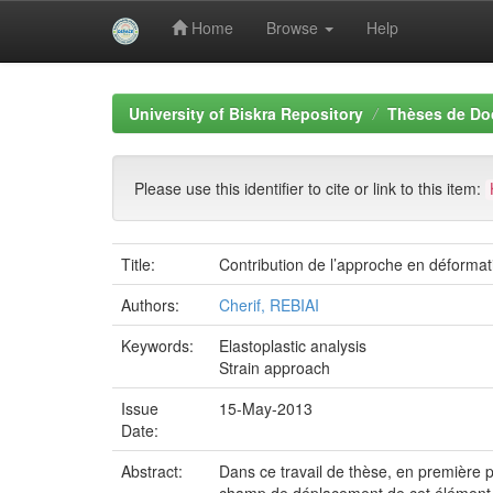
Home
Browse
Help
Skip
navigation
University of Biskra Repository
Thèses de Do
Please use this identifier to cite or link to this item:
Title:
Contribution de l’approche en déformatio
Authors:
Cherif, REBIAI
Keywords:
Elastoplastic analysis
Strain approach
Issue
15-May-2013
Date:
Abstract:
Dans ce travail de thèse, en première p