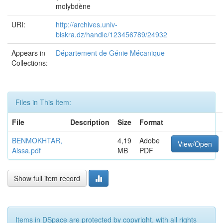
molybdène
URI:
http://archives.univ-
biskra.dz/handle/123456789/24932
Appears in
Département de Génie Mécanique
Collections:
Files in This Item:
File
Description
Size
Format
BENMOKHTAR,
4,19
Adobe
View/Open
Aissa.pdf
MB
PDF
Show full item record
Items in DSpace are protected by copyright, with all rights