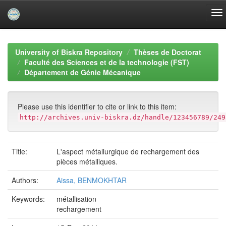
Skip
navigation
University of Biskra Repository
Thèses de Doctorat
Faculté des Sciences et de la technologie (FST)
Département de Génie Mécanique
Please use this identifier to cite or link to this item:
http://archives.univ-biskra.dz/handle/123456789/249
Title:
L'aspect métallurgique de rechargement des
pièces métalliques.
Authors:
Aissa, BENMOKHTAR
Keywords:
métallisation
rechargement