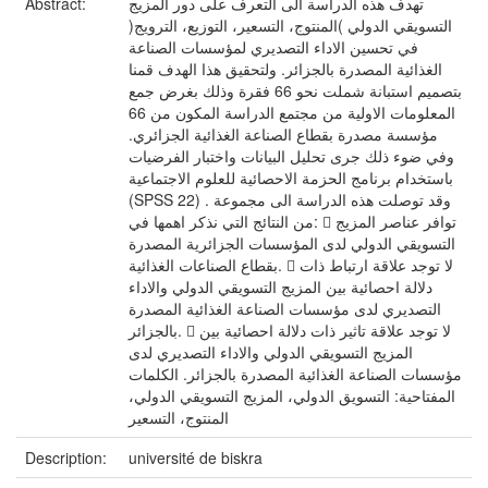
تهدف هذه الدراسة الى التعرف على دور المزيج
Abstract:
التسويقي الدولي )المنتوج، التسعير، التوزيع، الترويج(
في تحسين الاداء التصديري لمؤسسات الصناعة
الغذائية المصدرة بالجزائر. ولتحقيق هذا الهدف قمنا
بتصميم استبانة شملت نحو 66 فقرة وذلك بغرض جمع
المعلومات الاولية من مجتمع الدراسة المكون من 66
مؤسسة مصدرة بقطاع الصناعة الغذائية الجزائري.
وفي ضوء ذلك جرى تحليل البيانات واختبار الفرضيات
باستخدام برنامج الحزمة الاحصائية للعلوم الاجتماعية
(SPSS 22) . وقد توصلت هذه الدراسة الى مجموعة
من النتائج التي نذكر اهمها في:  توافر عناصر المزيج
التسويقي الدولي لدى المؤسسات الجزائرية المصدرة
بقطاع الصناعات الغذائية.  لا توجد علاقة ارتباط ذات
دلالة احصائية بين المزيج التسويقي الدولي والاداء
التصديري لدى مؤسسات الصناعة الغذائية المصدرة
بالجزائر.  لا توجد علاقة تاثير ذات دلالة احصائية بين
المزيج التسويقي الدولي والاداء التصديري لدى
مؤسسات الصناعة الغذائية المصدرة بالجزائر. الكلمات
المفتاحية: التسويق الدولي، المزيج التسويقي الدولي،
المنتوج، التسعير
Description:
université de biskra