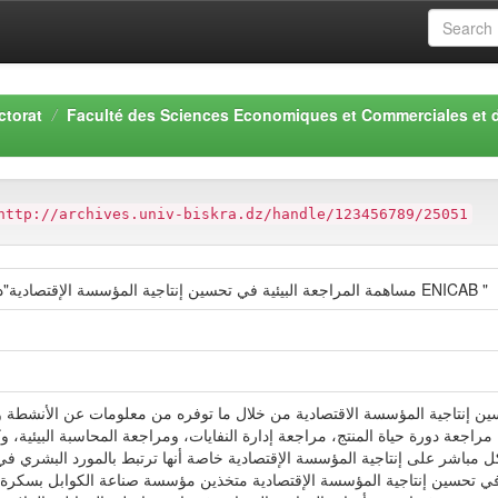
ctorat
Faculté des Sciences Economiques et Commerciales et 
http://archives.univ-biskra.dz/handle/123456789/25051
مساهمة المراجعة البيئية في تحسين إنتاجية المؤسسة الإقتصادية"دراسة حالة مؤسسة صناعة الكوابل بسكرة ENICAB "
تحسين إنتاجية المؤسسة الاقتصادية من خلال ما توفره من معلومات عن الأنشطة و
مراجعة دورة حياة المنتج، مراجعة إدارة النفايات، ومراجعة المحاسبة البيئية، 
بشكل مباشر على إنتاجية المؤسسة الإقتصادية خاصة أنها ترتبط بالمورد البشري
 في تحسين إنتاجية المؤسسة الإقتصادية متخذين مؤسسة صناعة الكوابل بسكرة