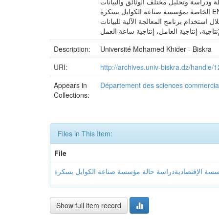
ة ودراسة وتحليل مختلف الوثائق والبيانات
الخاصة بمؤسسة صناعة الكوابل بسكرة ENICAB ، بالإضافة إلى استخدام الأساليب الإحصائية حيث تم اجراء دراسة قياسية لدراسة العلاقة بين عدد حوادث العمل وإنتاجية العمال و
ل الفترة 2007-2013 من خلال استخدام برنامج المعالجة الآلية للبيانات GRETL الكلمات المفتاحية: المراجعة البيئية، مراجعة نظام الإدارة البيئية، مراجعة
Description:
Université Mohamed Khider - Biskra
URI:
http://archives.univ-biskra.dz/handle
Appears in
Département des sciences commercia
Collections:
Files in This Item:
File
Show full item record