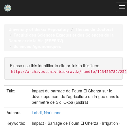
Skip
navigation
University of Biskra Repository
Thèses de Doctorat
Faculté des Sciences Exactes et des Sciences de la
Nature et de la Vie (FSESNV)
Sciences Agronomiques
Please use this identifier to cite or link to this item:
http://archives.univ-biskra.dz/handle/123456789/252
Title:
Impact du barrage de Foum El Gherza sur le
développement de l’agriculture en irrigué dans le
périmètre de Sidi Okba (Biskra)
Authors:
Labdi, Narimane
Keywords:
Impact - Barrage de Foum El Gherza - Irrigation -