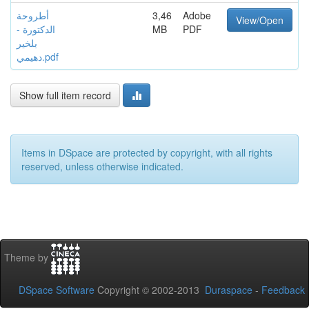
أطروحة
3,46
Adobe
View/Open
الدكتورة -
MB
PDF
بلخير
دهيمي.pdf
Show full item record
Items in DSpace are protected by copyright, with all rights
reserved, unless otherwise indicated.
Theme by
DSpace Software
Copyright © 2002-2013
Duraspace
-
Feedback