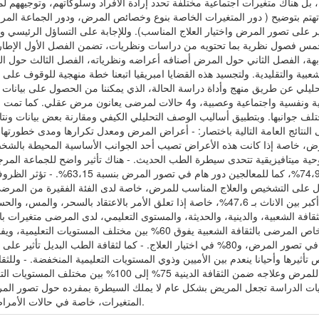
 هناك متغيرات اجتماعية مختلفة تحدد إرادة الأفراد وسلوكاتهم، وتوجيههم لم
تم بتوضيح ( دور المتغيرات الخاصة بنوع وخصائص المرض، ودور الجماعة المرجع
ثير على تصور المرض واختيار العلاج المناسب). وللإجابة على التساؤل الرئيسي
مس فصول نظرية بما تحتويه من دراسات ونظريات، تضمن الفصل الأول الإطار ال
هة، الفصل الثاني حول المرض أصنافه أعراضه ونظرياته، الفصل الثالث حول التص
عبية والتقليدية. ولتجسيد هذه القضايا امبريقيا اتبعنا خطة منهجية للوقوف على 
ليلي عن طريق منهج وأداة دراسة الحالة، الذي يمكننا من الحصول على بيانات ك
حيث اخترنا 29 حالة من بينها 25 حالة تمثل أمراض عضوية ونفسية واجتماعية وعصبية، و4 ح
تلف جوانبها. وبتطبيق أساليب الوصف التحليلي الكيفي ومقارنة بعض بيانات ونتا
نتائج العامة التالية باختصار: - أعراض المرض ومعدل تكرارها ومدى خطورتها 
ض، خاصة إذا كانت هذه الأعراض تصيب أحد الجوانب الأساسية المحيطة بالشخ
ة ميتافيزيقية تتحدى سيطرة الطب الحديث. - هناك تأثير واضح للجماعة الم
54،94%، وفي اختيار المريض العلاج المناسب بنس
 كعائق في الحصول على التشخيص والعلاج المناسب للمرض، خاصة لدى الفئة الفقيرة من ا
غير مباشر في فهم المرض وإتباع العلاج المناسب بنسبة أكبر بين الاناث بـ 47،6%، خاصة إذا تعلق الأ
 الثقافة الشعبية، والدينية، والحديثة، والمستوى التعليمي، لدى المرضى متغيرات 
الأمراض. - بينما كان تأثير الثقافة الحديثة بنسبة 100% في تصور المرض، و80% في اختيار العلاج. -
 مستويات تعليمية عالية بنسبة 80%، وينقص تأثيرها وأحيانا ينعدم بين الأميين وذوي المستويات التعليمية ال
وعلاجه بين أفراد الدراسة حيث كانت نسبة الاعتقاد الديني للمرض وعلا
ضيات الدراسة تجعل المريض بشكل عام لا يملك السيطرة بمفرده حول تصور المر
المتغيرات، خاصة في حالات الأمراض المستعصية، غير الواضحة، وصعبة العلاج.