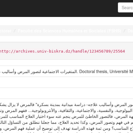
ctorat
Faculté des Sciences Humaines et Sociales (FSHS)
Dé
http://archives.univ-biskra.dz/handle/123456789/25564
ة ميدانية بمدينة بسكرة. Doctoral thesis, Université Mohamed Khider Biskra.
تصور المرض وأساليب علاجه- دراسة ميدانية بمدينة بسكرة" فالمرض لا يزال يشك
لبيولوجية، والنفسية، والاجتماعية، والثقافية، والأنثروبولوجية... ففهم المرض 
ة المرض، فالتصور الخاطئ للمرض ينجم عنه سوء اختيار العلاج المناسب للمرض
 في فهم وتصور المرض، وكذا تحديد العلاج، مما جعلنا ننطلق من التساؤل التالي
اج المناسب؟ ومن ثمة فهذه الدراسة تهدف إلى توضيح أن عملية فهم المرض، وتص