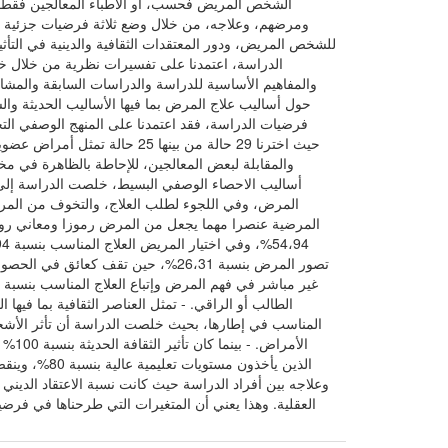
الشخص المريض فحسب، أو الأطباء المعالجين فقط، بل
ومرضهم، وعلاجه، من خلال وضع ثلاثة فرضيات جزئية ته
للشخص المريض، ودور المعتقدات الثقافية والدينية في التأ
الدراسة، اعتمدنا على تفسيرات نظرية من خلال خ
والمفاهيم الأساسية للدراسة والدراسات السابقة والمشاب
حول أساليب علاج المرض بما فيها الأساليب الحديثة والش
فرضيات الدراسة، فقد اعتمدنا على المنهج الوصفي التح
والمقابلة لبعض المعالجين، للإحاطة بالظاهرة في مخ
أساليب الاحصاء الوصفي البسيط، خلصت الدراسة إلى ال
المرض، وفي اللجوء لطلب العلاج، والتخوف من المر
المرضية عنصرا مهما يجعل من المرض رموزا ومعاني روحي
تصور المرض بنسبة 26،31%، حين تقف
الطالب أو الراقي. - تمثل العناصر الثقافية بما فيها
الذين يأخذون
العقلية. وهذا يعني أن المتغيرات التي طرحناها في فر