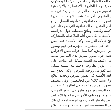
ختلف الأشياء والظواهر المرتبطة بصحتهم،
ية، وكذا الظروف الاقتصادية والاجتماعية
 وتحقيق طروحات الفرضيات الواردة في هذه
منهجي للدراسة أهمها الاتجاهات النظرية
ورات الاجتماعية والثقافية، الفصل الرابع
أهم المتغيرات الاجتماعية التي طرحناها في
مية وكيفية، ونتائج تفصيلية حول الدراسة،
الات لمرضى يعانون مرض عقلي. كما تمت الاستعانة بكل من أداة الملاحظة بالمشاركة
ئج حالات الدراسة، وكذا الاعتماد على بعض
أحد أهم المتغيرات المؤثرة في فهم وتصور
ص المريض، كما تمثل غرابة بعض الأعراض
رجعية حول تصور المرض لدى المريض بنسبة
بة 74،94%، كما للمعالجين دور هام في تصور المرض بنسبة 63،15%. - تؤثر الظروف الاقتصادية السيئة بشكل غير مباشر على
لمرضى. - تؤثر الظروف الاجتماعية السيئة بشكل
مر بالاعتقاد بالسحر، والمس، والحسد، كعوامل روحية للمرض، وكذا العلاج عند
بالغة الأهمية في تصور المرض وتحديد العلاج
المناسب في إطارها، بحيث خلصت الدراسة أن تأثر الأشخاص المرضى بالثقافة الشعبية يفوق 60% بين مختلف المستويات التعليمية، ويفوق نسبة 37% بين الجامعيين، وفي مختلف
 كما لثقافة الطب البديل تأثير على تصور المرض وعلاجه في إطارها خاصة بين
منخفضة. - وللثقافة الدينة دور مهم وبارز في تصور المرض،
جه ضمن الثقافة الدينية 75% إلى 100% بين مختلف المستويات التعليمية، ومختلف الأمراض بما فيها الأمراض
ض واختيار العلاج، فهو عرضة لمختلف تلك