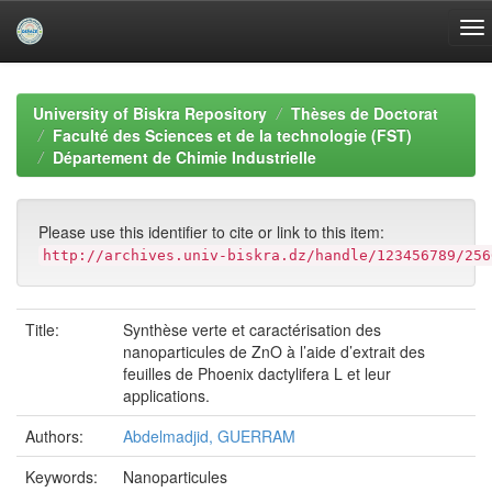
Skip
navigation
University of Biskra Repository
Thèses de Doctorat
Faculté des Sciences et de la technologie (FST)
Département de Chimie Industrielle
Please use this identifier to cite or link to this item:
http://archives.univ-biskra.dz/handle/123456789/256
Title:
Synthèse verte et caractérisation des
nanoparticules de ZnO à l’aide d’extrait des
feuilles de Phoenix dactylifera L et leur
applications.
Authors:
Abdelmadjid, GUERRAM
Keywords:
Nanoparticules