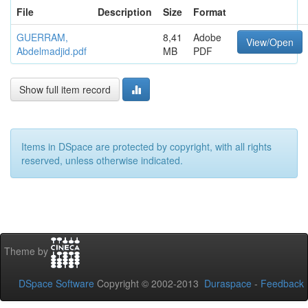
File
Description
Size
Format
GUERRAM,
8,41
Adobe
View/Open
Abdelmadjid.pdf
MB
PDF
Show full item record
Items in DSpace are protected by copyright, with all rights
reserved, unless otherwise indicated.
Theme by
DSpace Software
Copyright © 2002-2013
Duraspace
-
Feedback