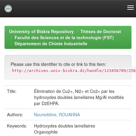
Skip
navigation
University of Biskra Repository
Thèses de Doctorat
Faculté des Sciences et de la technologie (FST)
Département de Chimie Industrielle
Please use this identifier to cite or link to this item:
http://archives.univ-biskra.dz/handle/123456789/256
Title:
Élimination de Cu2+, Ni2+ et Co2+ par les
hydroxydes doubles lamellaires Mg/Al modifiés
par D2EHPA.
Authors:
Noureddine, ROUAHNA
Keywords:
Hydroxydes doubles lamellaires
Organophile