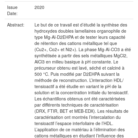
Issue
2020
Date:
Abstract:
Le but de ce travail est d’étudié la synthèse des
hydroxydes doubles lamellaires organophile de
type Mg-Al-D2EHPA et de tester leurs capacité
de rétention des cations métallique tel que
(Cu2+, Co2+ et Ni2+). La phase Mg-Al-CO3 a été
synthétisée a partir des sels métalliques MgCl2,
AlCl3 en milieu basique à pH constante. Le
précurseur obtenu est lavé, séché et calciné à
500 °C. Puis modifié par D2EHPA suivant la
méthode de reconstruction. L’interaction HDL/
tensioactif a été étudie en variant le pH de la
solution et la concentration initiale du tensioactif.
Les échantillons obtenus ont été caractérisées
par différents techniques de caractérisation
(DRX, FTIR, BET et MEB-EDX). Les résultats de
caractérisation ont montrés l’intercalation du
tensioactif l’espace interfoliaire de l’HDL.
L’application de ce matériau à l’élimination des
cations métalliques en étudiant l’influence des