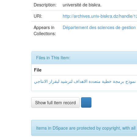
Description:
université de biskra.
URI:
http://archives.univ-biskra.dz/handle
Appears in
Département des sciences de gestion
Collections:
Files in This Item:
File
Show full item record
Items in DSpace are protected by copyright, with all 