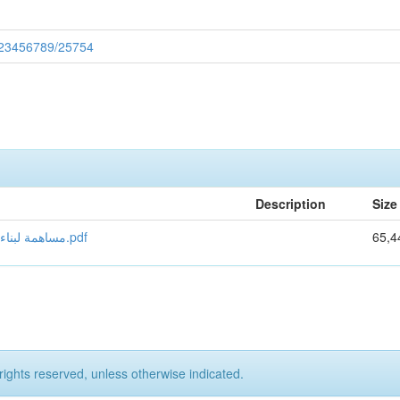
/123456789/25754
Description
Size
65,4
مساهمة لبناء نموذج برمجة خطية متعددة الاهداف لترشيد لبقرار الانتاجي.pdf
rights reserved, unless otherwise indicated.