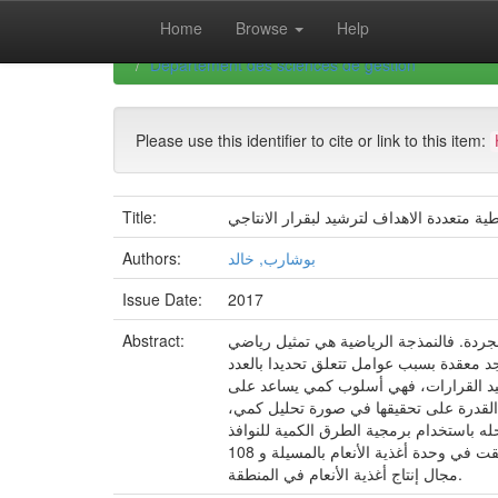
Skip
Home
Browse
Help
navigation
University of Biskra Repository
Thèses de Doctor
Département des sciences de gestion
Please use this identifier to cite or link to this item:
ة متعددة الاهداف لترشيد لبقرار الانتاجي
Title:
بوشارب, خالد
Authors:
Issue Date:
2017
مجردة. فالنمذجة الرياضية هي تمثيل رياضي
Abstract:
د معقدة بسبب عوامل تتعلق تحديدا بالعدد
رشيد القرارات، فهي أسلوب كمي يساعد على
 القدرة على تحقيقها في صورة تحليل كمي،
ية للنوافذ QM for Windows لترشيد القرار الإنتاجي. هذه
الدراسة طبقت في وحدة أغذية الأنعام بالمسيلة و 108 (UAB M'sila 108) خلال الفترة الممتدة من 2014 إلى 2016، هذه المؤسسة التي تعتبر إحدى أهم المؤسسات التي تنشط في
مجال إنتاج أغذية الأنعام في المنطقة.