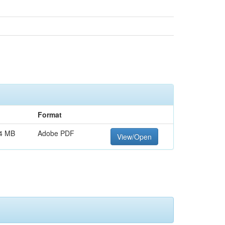
Format
4 MB
Adobe PDF
View/Open