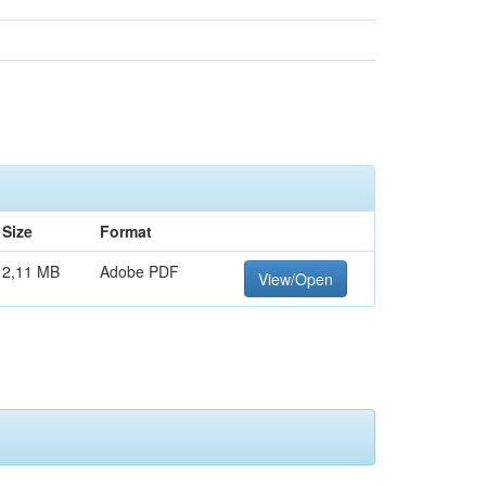
Size
Format
2,11 MB
Adobe PDF
View/Open