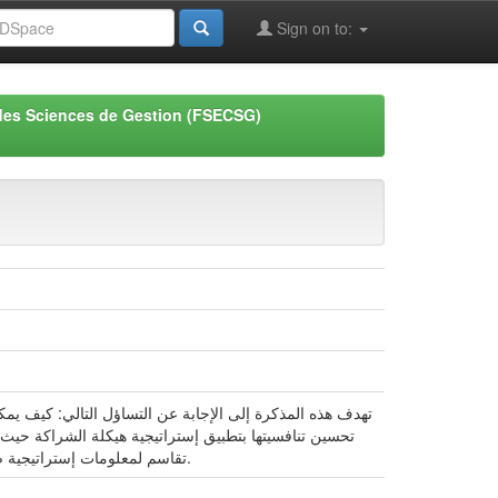
Sign on to:
des Sciences de Gestion (FSECSG)
ا
تهدف هذه المذكرة إلى الإجابة عن التساؤل التالي: كيف يم
تحسين تنافسيتها بتطبيق إستراتيجية هيكلة الشراكة حيث 
تقاسم لمعلومات إستراتيجية ضمن العلاقة الثنائية. و إستراتيجية استغلال الشراكة المبنيّة على التعلّم، خلق القيمة و درجة عالية من الاندماج الاستراتيجي.