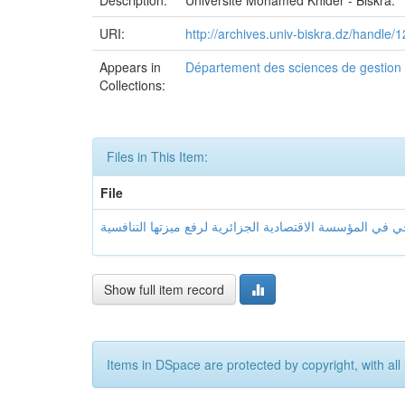
Description:
Université Mohamed Khider - Biskra.
URI:
http://archives.univ-biskra.dz/handle
Appears in
Département des sciences de gestion
Collections:
Files in This Item:
File
Show full item record
Items in DSpace are protected by copyright, with all 