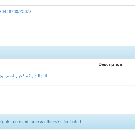
/123456789/25872
Description
الشراكة كخيار استراتيجي في المؤسسة الاقتصادية الجزائرية لرفع ميزتها التنافسية.pdf
rights reserved, unless otherwise indicated.