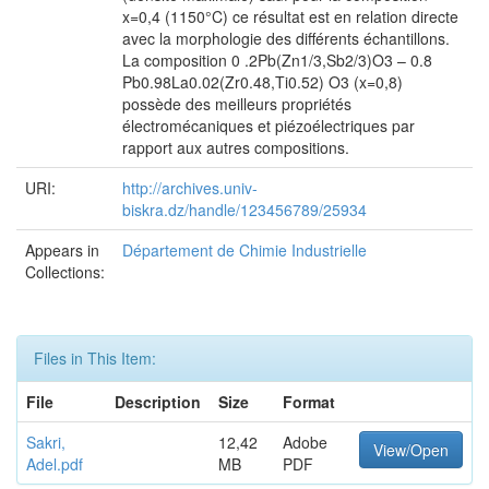
x=0,4 (1150°C) ce résultat est en relation directe
avec la morphologie des différents échantillons.
La composition 0 .2Pb(Zn1/3,Sb2/3)O3 – 0.8
Pb0.98La0.02(Zr0.48,Ti0.52) O3 (x=0,8)
possède des meilleurs propriétés
électromécaniques et piézoélectriques par
rapport aux autres compositions.
URI:
http://archives.univ-
biskra.dz/handle/123456789/25934
Appears in
Département de Chimie Industrielle
Collections:
Files in This Item:
File
Description
Size
Format
Sakri,
12,42
Adobe
View/Open
Adel.pdf
MB
PDF