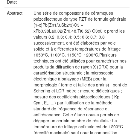
Date:
Abstract:
Une série de compositions de céramiques
piézoélectrique de type PZT de formule générale
(1-x)Pb(Zn1/3,Sb2/3)O3 –
xPb0.98La0.02(Zr0.48,Ti0.52) O3où x prend les
valeurs 0.2; 0.3; 0.4; 0.5; 0.6; 0.7; 0.8
successivement, ont été élaborées par voie
solide et à différentes températures de frittage
1050°C, 1100°C, 1150°C, 1200°C.Plusieurs
techniques ont été utilisées pour caractériser nos
produits :la diffraction de rayon X (DRX) pour la
caractérisation structurale ; la microscopie
électronique à balayage (MEB) pour la
morphologie ( forme et taille des grains) ; pont de
Schering et LCR mètre : mesure diélectriques ;
mesure des coefficients piézoélectriques ( Kp,
Qm , E,…..) par l’utilisation de la méthode
standard de fréquence de résonance et
antirésonance. Cette étude nous a permis de
dégager un certain nombre de résultats : La
température de frittage optimale est de 1200°C
(densité maximale) sauf pour la composition