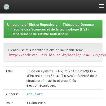
Skip
navigation
University of Biskra Repository
Thèses de Doctorat
Faculté des Sciences et de la technologie (FST)
Département de Chimie Industrielle
Please use this identifier to cite or link to this item:
http://archives.univ-biskra.dz/handle/123456789/259
Title:
Etude du système : (1-x)Pb(Zn1/3,Sb2/3)O3 –
xPb0.98La0.02(Zr0.48,Ti0.52)O3 Stabilité de la
structure pérovskite et propriétés
électromécaniques.
Authors:
Adel, Sakri
Issue
11-Jan-2015