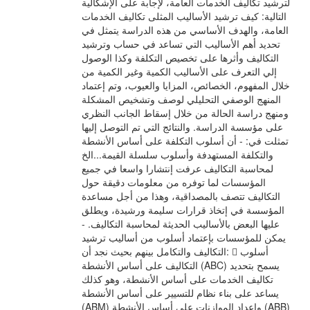
لترشيد تكاليف الخدمات العامة، لإجابة على الإشكالية
التالية: كيف ترشيد الأساليب المثلى تكاليف الخدمات
العامة، والهدف الأساسي من هذه الدراسة يتمثل في
تحديد أهم الأساليب التي تساعد في حساب وترشيد
التكاليف وأثرها على تخصيص التكلفة وكذا الوصول
إلي التعرف على الأساليب الكمية وغير الكمية من
خلال المفهوم، الخصائص، المزايا والعيوب، وتم إعتماد
المنهج الوصفي التحليلي لوصف وتشخيص المشكلة
ومنهج دراسة الحالة من خلال إسقاط الجانب النظري
على مؤسسة الدراسة. والنتائج التي تم التوصل إليها
تمثلت في: - أن أسلوب التكلفة على أساس الأنشطة
والتكلفة المستهدفة وأسلوب سلسلة القيمة...الخ
لمحاسبة التكاليف عرفت إنتشارا واسعا في جميع
المؤسسات لما توفره من معلومات دقيقة حول
التكاليف تتصف بالمصداقية، وهذا من أجل مساعدة
المؤسسة في إتخاذ قرارات سليمة ورشيدة، ويطلق
عليها البعض بالأساليب الحديثة لمحاسبة التكاليف. -
يمكن للمؤسسات بإعتماد أسلوب من أساليب ترشيد
التكاليف والتكامل بينهم بحيث نجد أن:  أسلوب
التكاليف على أساس الأنشطة (ABC) يسمح بتحديد
تكاليف الخدمات على أساس الأنشطة، وهو كذلك
يساعد على بناء نظام للتسيير على أساس الأنشطة
(ABM) وإعداد الموازنات على أساس الأنشطة (ABB)