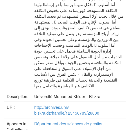
فكل منهما يرتبط بأخر إرتباطا وثيقا.  أما أسلوب
التكلفة المستهدفة فهو يساعد على تخفيض التكلفة
من خلال تحديد أولا السعر المستهدف ثم تحديد التكلفة
المستهدفة.  أما أسلوب الإنتاج في الوقت المحدد
يساهم في تخفيض تكاليف المخزونات وهذا يؤدى إلى
زيادة أرباح المؤسسة، وهو يعمل على توطيد العلاقة
بين الموردين والمؤسسة وعلى تحسين الجودة وفي
الوقت المناسب وحسب الإحتياجات.  أما أسلوب
إدارة الجودة الشاملة فيعمل على تحسين جودة
الخدمات من أجل الحصول على ولاء العملاء، وتخفيض
التكلفة والمنافسة بتحسين الجودة وبأقل سعر ممكن
من أجل الإستيلاء على السوق والمحافظة على
الإستمرارية والبقاء. - يكمن الفرق بين الأساليب
التقليدية والحديثة لحساب التكلفة في طريقة توزيع
التكاليف غير المباشرة والتعامل معها.
Description:
Université Mohamed Khider - Biskra.
URI:
http://archives.univ-
biskra.dz/handle/123456789/26000
Appears in
Département des sciences de gestion
Collections: