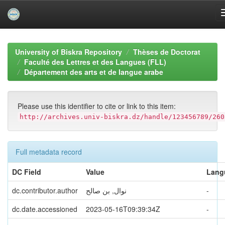
Skip
navigation
University of Biskra Repository
Thèses de Doctorat
Faculté des Lettres et des Langues (FLL)
Département des arts et de langue arabe
Please use this identifier to cite or link to this item:
http://archives.univ-biskra.dz/handle/123456789/260
Full metadata record
DC Field
Value
Lang
dc.contributor.author
نوال, بن صالح
-
dc.date.accessioned
2023-05-16T09:39:34Z
-