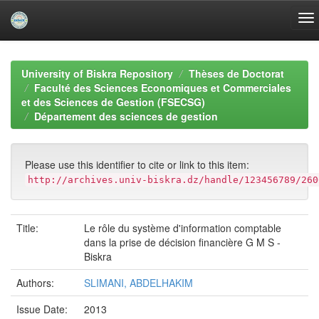
Skip
navigation
University of Biskra Repository
Thèses de Doctorat
Faculté des Sciences Economiques et Commerciales
et des Sciences de Gestion (FSECSG)
Département des sciences de gestion
Please use this identifier to cite or link to this item:
http://archives.univ-biskra.dz/handle/123456789/260
Title:
Le rôle du système d'information comptable
dans la prise de décision financière G M S -
Biskra
Authors:
SLIMANI, ABDELHAKIM
Issue Date:
2013