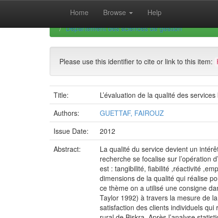
Skip
Home
Browse
Help
navigation
University of Biskra Repository
Thèses de Doctor
Département des sciences de gestion
Please use this identifier to cite or link to this item:
Title:
L’évaluation de la qualité des services
Authors:
GUETTAF, FAIROUZ
Issue Date:
2012
Abstract:
La qualité du service devient un intérê
recherche se focalise sur l’opération d
est : tangibilité, fiabilité ,réactivité ,
dimensions de la qualité qui réalise pou
ce thème on a utilisé une consigne da
Taylor 1992) à travers la mesure de la
satisfaction des clients individuels q
rural de Biskra. Après l’analyse statist