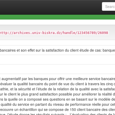
at
Faculté des Sciences Economiques et Commerciales et des Sci
http://archives.univ-biskra.dz/handle/123456789/26098
 bancaires et son effet sur la satisfaction du client étude de cas: banqu
t augmentatif par les banques pour offrir une meilleure service bancaires 
’évaluer la qualité bancaire du point de vue du client à travers les cinq 
empathie, et la sécurité et l’étude de la relation de la qualité avec la sati
r le client le plus grand satisfaction possible pour améliorer la réalité 
ns la quelle on a composé ses questions en se basant sur le modèle de 
 qualité du service en partant du niveau de performance réelle pour cet
ui recouvre un échantillon qui se compose de 150 client bancaire des cli
ique, l’étude donne les résultats suivants : - L’évaluation des clients de