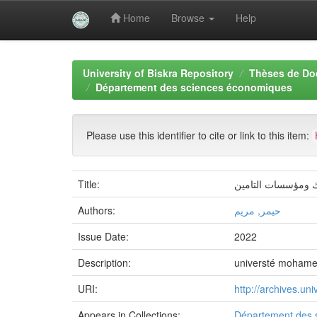
Home
Browse
Help
Skip
navigation
University of Biskra Repository
Thèses de Do
Département des sciences économiques
Please use this identifier to cite or link to this item:
Title:
وك ومؤسسات التامين
Authors:
حيمر, مريم
Issue Date:
2022
Description:
universté mohamed
URI:
http://archives.u
Appears in Collections:
Département des 