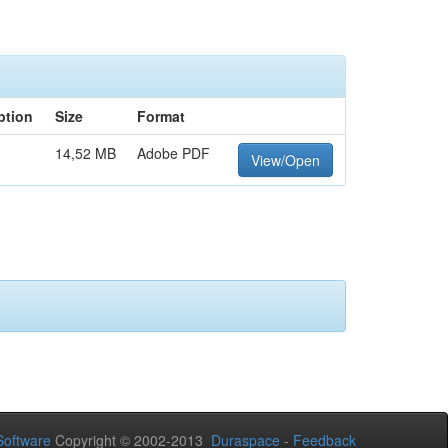
ption
Size
Format
14,52 MB
Adobe PDF
View/Open
oftware
Copyright © 2002-2013
Duraspace
-
Feedback