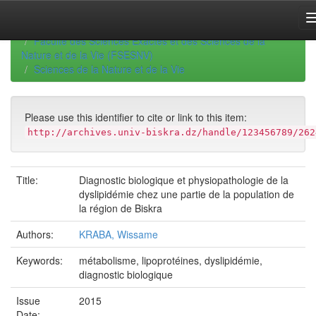
Skip
navigation
University of Biskra Repository
Thèses de Doctorat
Faculté des Sciences Exactes et des Sciences de la
Nature et de la Vie (FSESNV)
Sciences de la Nature et de la Vie
Please use this identifier to cite or link to this item:
http://archives.univ-biskra.dz/handle/123456789/262
Title:
Diagnostic biologique et physiopathologie de la
dyslipidémie chez une partie de la population de
la région de Biskra
Authors:
KRABA, Wissame
Keywords:
métabolisme, lipoprotéines, dyslipidémie,
diagnostic biologique
Issue
2015
Date: