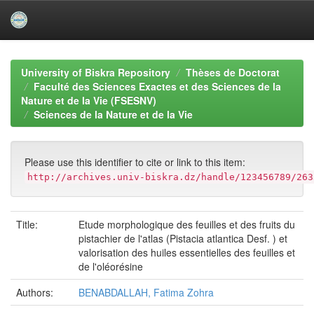
Skip
navigation
University of Biskra Repository
Thèses de Doctorat
Faculté des Sciences Exactes et des Sciences de la
Nature et de la Vie (FSESNV)
Sciences de la Nature et de la Vie
Please use this identifier to cite or link to this item:
http://archives.univ-biskra.dz/handle/123456789/263
Title:
Etude morphologique des feuilles et des fruits du
pistachier de l'atlas (Pistacia atlantica Desf. ) et
valorisation des huiles essentielles des feuilles et
de l'oléorésine
Authors:
BENABDALLAH, Fatima Zohra