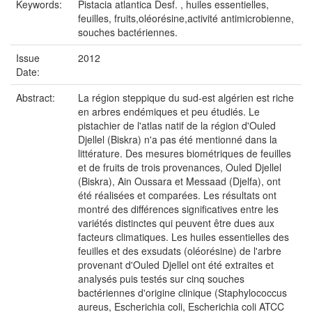
Keywords:
Pistacia atlantica Desf. , huiles essentielles,
feuilles, fruits,oléorésine,activité antimicrobienne,
souches bactériennes.
Issue
2012
Date:
Abstract:
La région steppique du sud-est algérien est riche
en arbres endémiques et peu étudiés. Le
pistachier de l'atlas natif de la région d'Ouled
Djellel (Biskra) n'a pas été mentionné dans la
littérature. Des mesures biométriques de feuilles
et de fruits de trois provenances, Ouled Djellel
(Biskra), Ain Oussara et Messaad (Djelfa), ont
été réalisées et comparées. Les résultats ont
montré des différences significatives entre les
variétés distinctes qui peuvent être dues aux
facteurs climatiques. Les huiles essentielles des
feuilles et des exsudats (oléorésine) de l'arbre
provenant d'Ouled Djellel ont été extraites et
analysés puis testés sur cinq souches
bactériennes d'origine clinique (Staphylococcus
aureus, Escherichia coli, Escherichia coli ATCC