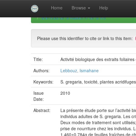
Skip
Home
Browse
Help
navigation
University of Biskra Repository
Thèses de Doctor
Sciences de la Nature et de la Vie
Please use this identifier to cite or link to this item:
Title:
Activité biologique des extraits foliai
Authors:
Lebbouz, Ismahane
Keywords:
S. gregaria, toxicité, plantes acridifuges
Issue
2010
Date:
Abstract:
La présente étude porte sur l’activité b
individus adultes de S. gregaria. Les cr
Deux modes de traitement sont utilisés; u
prise de nourriture chez les individus. 
1.460±0.784g de feuilles fraîches de ch