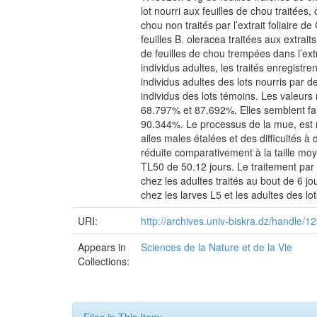
lot nourri aux feuilles de chou traitées
chou non traités par l’extrait foliaire 
feuilles B. oleracea traitées aux extra
de feuilles de chou trempées dans l’ext
individus adultes, les traités enregist
individus adultes des lots nourris par de
individus des lots témoins. Les valeurs 
68.797% et 87.692%. Elles semblent faib
90.344%. Le processus de la mue, est 
ailes males étalées et des difficultés à
réduite comparativement à la taille mo
TL50 de 50.12 jours. Le traitement par 
chez les adultes traités au bout de 6 jo
chez les larves L5 et les adultes des lo
URI:
http://archives.univ-biskra.dz/handle
Appears in
Sciences de la Nature et de la Vie
Collections: