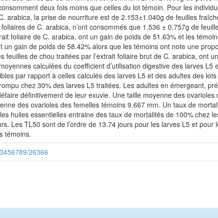
, consomment deux fois moins que celles du lot témoin. Pour les individu
de C. arabica, la prise de nourriture est de 2.153±1.040g de feuilles fraî
its foliaires de C. arabica, n’ont consommés que 1.536 ± 0.757g de feuil
rait foliaire de C. arabica, ont un gain de poids de 51.63% et les témoi
rent un gain de poids de 58.42% alors que les témoins ont note une propo
s feuilles de chou traitées par l’extrait foliaire brut de C. arabica, on
moyennes calculées du coefficient d’utilisation digestive des larves L5 
les par rapport à celles calculés des larves L5 et des adultes des lot
rompu chez 30% des larves L5 traitées. Les adultes en émergeant, pré
 défaire définitivement de leur exuvie. Une taille moyenne des ovarioles
yenne des ovarioles des femelles témoins 9.667 mm. Un taux de mortali
les huiles essentielles entraine des taux de mortalités de 100% chez le
urs. Les TL50 sont de l’ordre de 13.74 jours pour les larves L5 et pour l
ts témoins.
/123456789/26366