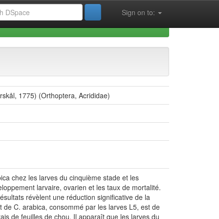
Sign on to:
 la Vie (FSESNV)
rskål, 1775) (Orthoptera, Acrididae)
abica chez les larves du cinquième stade et les
eloppement larvaire, ovarien et les taux de mortalité.
ésultats révèlent une réduction significative de la
brut de C. arabica, consommé par les larves L5, est de
s de feuilles de chou. Il apparaît que les larves du