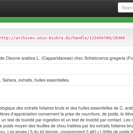
at
Faculté des Sciences Exactes et des Sciences de la Nature et de
http://archives.univ-biskra.dz/handle/123456789/26366
res de Cleome arabica L. (Capparidaceae) chez Schistocerca gregaria (Fo
, Sahara, extraits, huiles essentielles.
iologique des extraits foliaires bruts et des huiles essentielles de C. ar
itères d’appréciation concernent la prise de nourriture, de poids, le dév
n test de toxicité par ingestion et un test de toxicité par contact. Les r
Le poids moyen des feuilles de chou traitées par les extraits foliaires 
ou. Les larves L5 du lot témoin, consomment 2.481±1.008g de poids frai